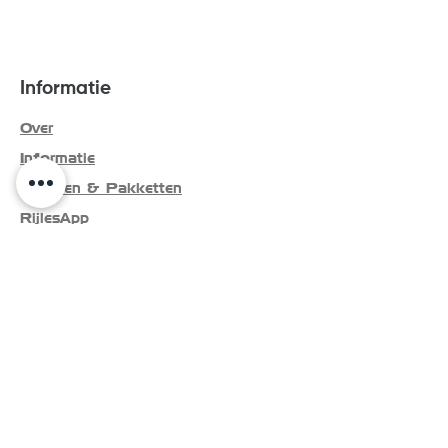
Informatie
Over
Informatie
Tarieven & Pakketten
RijlesApp
Recensies
Recensie achterlaten
Geslaagden leerlingen
Algemene voorwaarden
Contactgegevens
Autorijschool Martijn